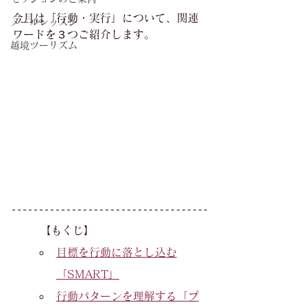
今月は「行動・実行」について、関連
メールレッスン
ワードを３つご紹介します。
越境ツーリズム
【もくじ】
目標を行動に落とし込む
「SMART」
行動パターンを理解する「プ