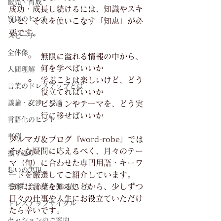
販売・育成
成功・成長し続けるには、知識やスキ
質問のヒント
ルと、それを使いこなす「知恵」が必
要です。
スピーチ
全体像
無限に溢れる情報の中から、
何を学べばいいか
人間理解
学ぶことは楽しいけど、どう
言葉のドレスアップとは
役立てればいいか
議論・交渉・反論
ビジョンやテーマを、どう実
行に移せばいいか
言語化のヒント
事例
メルマガ＆ブログ『word-robe』では
そんな疑問に応えるべく、月々のテー
振り返り
マ（旬）に合わせた専門用語・キーワ
想いの実現
ードを厳選してご紹介しています。
まずは言葉を知ることから、少しずつ
季節に合わせた頭の使い方
日々の仕事や人生にお役立ていただけ
ドレスアップサイクル
たら幸いです。
セッションのご案内