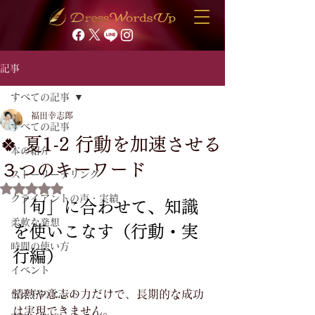
記事
すべての記事
福田幸志郎
すべての記事
🍀 夏1-2 行動を加速させる
本の紹介
３つのキーワード
ストーリーテリング
5つ星のうちNaNと評価されています。
クライアントの声・実績
「旬」に合わせて、知識
柔軟な発想
を使いこなす（行動・実
時間の使い方
行編）
イベント
情熱や意志の力だけで、長期的な成功
伝え方のヒント
は実現できません。