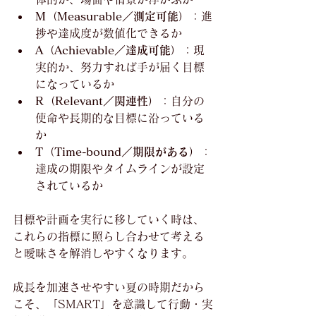
M（Measurable／測定可能）
：進
捗や達成度が数値化できるか
A（Achievable／達成可能）
：現
実的か、努力すれば手が届く目標
になっているか
R（Relevant／関連性）
：自分の
使命や長期的な目標に沿っている
か
T（Time-bound／期限がある）
：
達成の期限やタイムラインが設定
されているか
目標や計画を実行に移していく時は、
これらの指標に照らし合わせて考える
と曖昧さを解消しやすくなります。
成長を加速させやすい夏の時期だから
こそ、「SMART」を意識して行動・実