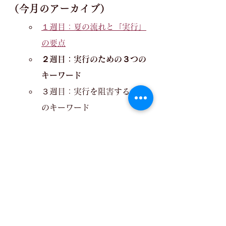
（今月のアーカイブ）
１週目：夏の流れと「実行」
の要点
２週目：実行のための３つの
キーワード
３週目：実行を阻害する３つ
のキーワード
４週目：実行力を高めるオス
スメ書籍
【さらに具体的に考えたい人
に、
ドレスアップセッション
】
Dress Words Upでは、テーマをさら