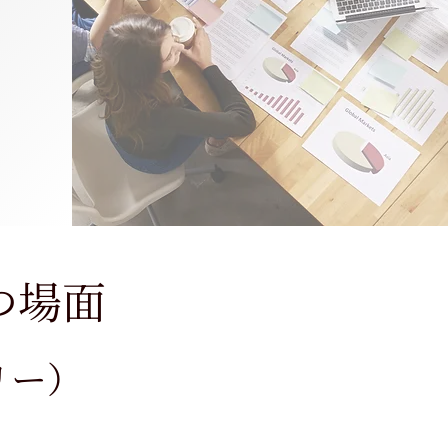
つ場面
リー
）