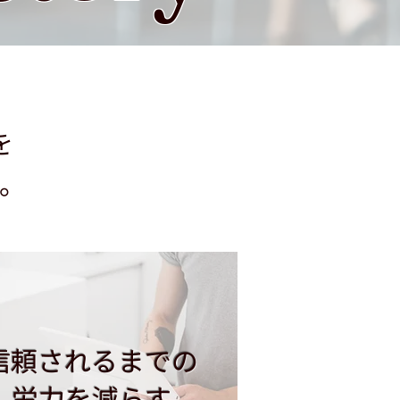
、
を
。
信頼されるまでの
​労力を減らす