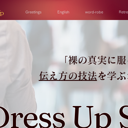
Greetings
English
word-robe
Retre
「裸の真実に服
伝え方の技法
を学ぶ
Dress Up 