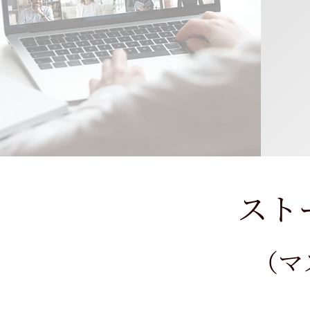
​ス
​（