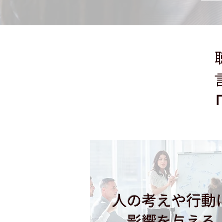
「
人の考えや行動
​影響を与える