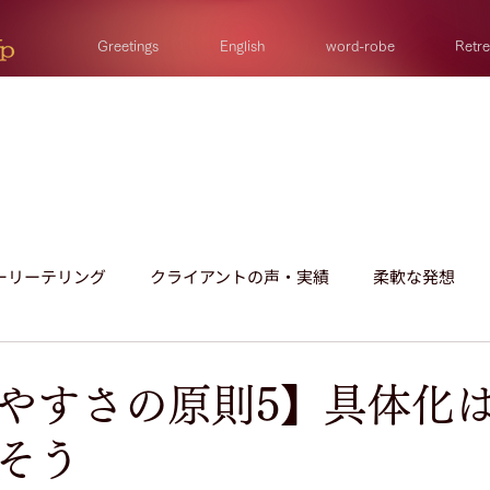
Greetings
English
word-robe
Retre
ーリーテリング
クライアントの声・実績
柔軟な発想
質問のヒント
スピーチ
全体像
人間理解
やすさの原則5】具体化
そう
ヒント
事例
振り返り
想いの実現
季節に合わ