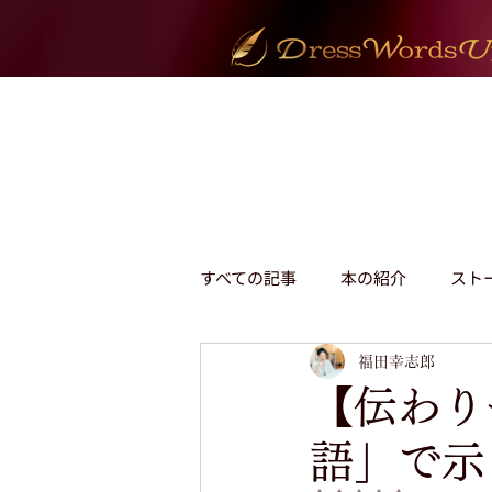
すべての記事
本の紹介
スト
伝え方のヒント
福田幸志郎
販売・育成
【伝わり
語」で示
議論・交渉・反論
言語化の