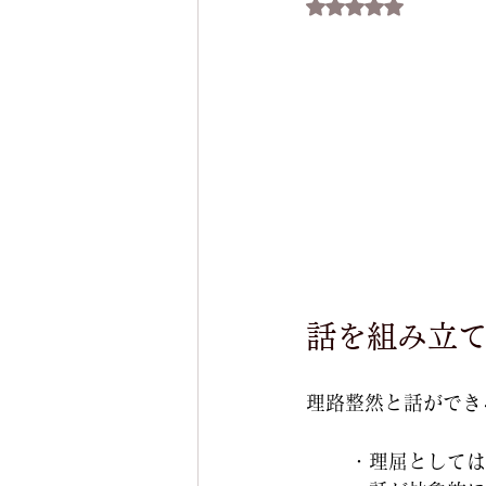
5つ星のうちNaN
ドレスアップサイクル
セッ
話を組み立
理路整然と話ができ
・理屈としては