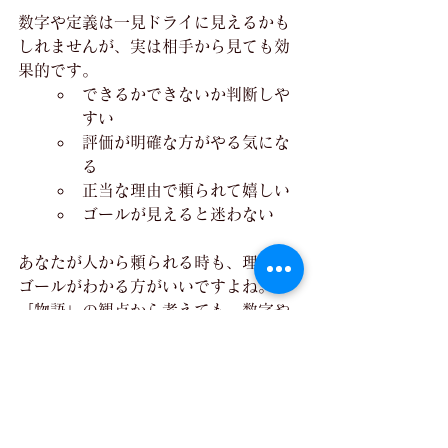
数字や定義は一見ドライに見えるかも
しれませんが、実は相手から見ても効
果的です。
できるかできないか判断しや
すい
評価が明確な方がやる気にな
る
正当な理由で頼られて嬉しい
ゴールが見えると迷わない
あなたが人から頼られる時も、理由や
ゴールがわかる方がいいですよね。
「物語」の観点から考えても、数字や
定義は効果的です。
明確な目標に向かって進む時、それは
「自分たちの物語」になります。
人を頼る時こそぜひ数値化を意識して
みてください。