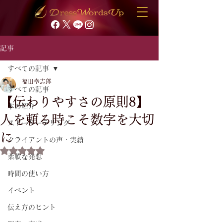
記事
すべての記事
福田幸志郎
すべての記事
【伝わりやすさの原則8】
本の紹介
人を頼る時こそ数字を大切
ストーリーテリング
に
クライアントの声・実績
5つ星のうちNaNと評価されています。
柔軟な発想
時間の使い方
イベント
伝え方のヒント