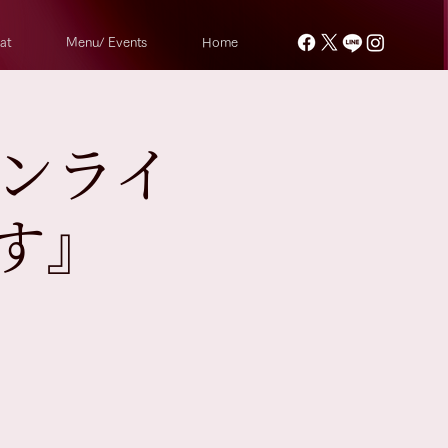
at
Menu/ Events
Home
オンライ
す』