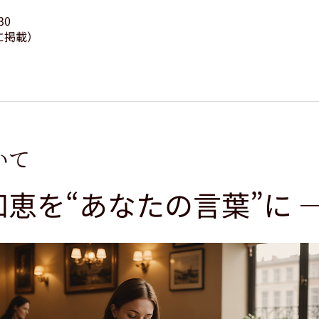
30
に掲載）
いて
知恵を“あなたの言葉”に 