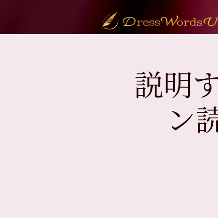
説明す
ン